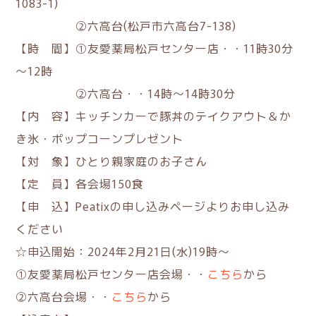
1083-1)
②六高台(松戸市六高台7-138)
【時 間】①友愛薬局松戸センター店・・11時30分
～12時
②六高台・・14時～14時30分
【内 容】キッチンカーで豚丼のテイクアウト＆か
き氷・ポップコーンプレゼント
【対 象】ひとり親家庭のお子さん
【定 員】各会場150食
【申 込】Peatixの申し込みページよりお申し込み
ください
☆申込開始：2024年2月21日(水)19時～
①友愛薬局松戸センター店会場・・
こちら
から
②六高台会場・・
こちら
から