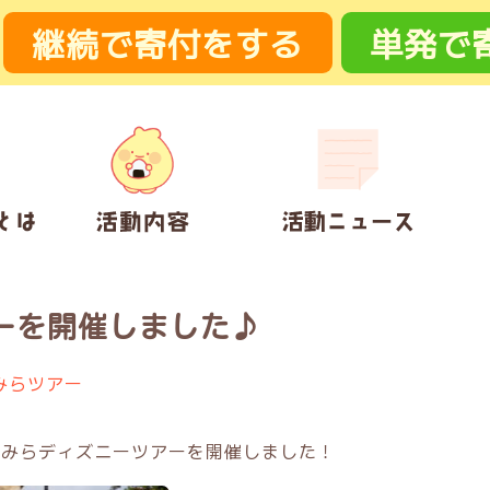
継続
で
寄付
をする
単発
で
ーを開催しました♪
みらツアー
のこどみらディズニーツアーを開催しました！